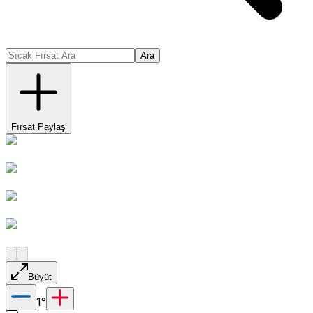
Ara
Fırsat Paylaş
Büyüt
1
°