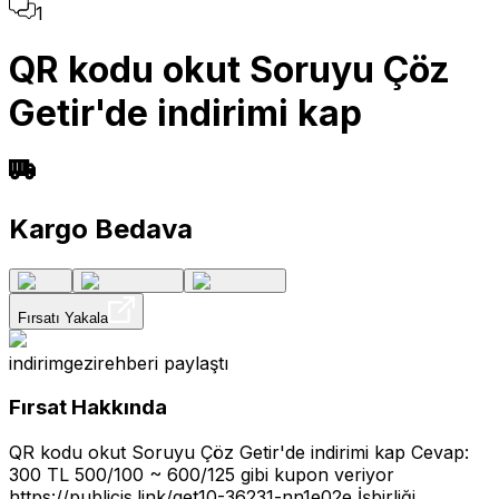
1
QR kodu okut Soruyu Çöz
Getir'de indirimi kap
Kargo Bedava
Fırsatı Yakala
indirimgezirehberi
paylaştı
Fırsat Hakkında
QR kodu okut Soruyu Çöz Getir'de indirimi kap Cevap:
300 TL 500/100 ~ 600/125 gibi kupon veriyor
https://publicis.link/get10-36231-nn1e02e
İşbirliği