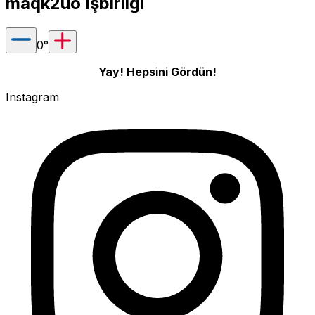
maqk2uo
İşbirliği
0
°
Yay! Hepsini Gördün!
Instagram