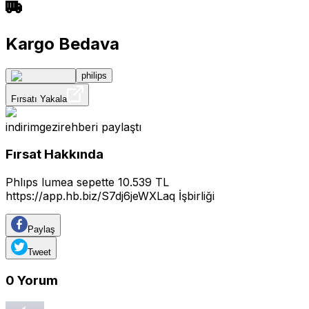
Kargo Bedava
philips
Fırsatı Yakala
indirimgezirehberi
paylaştı
Fırsat Hakkında
Phlıps lumea sepette 10.539 TL
https://app.hb.biz/S7dj6jeWXLaq
İşbirliği
Paylaş
Tweet
0
Yorum