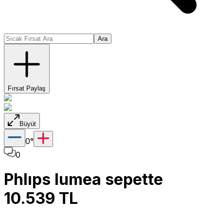
Ara
Fırsat Paylaş
Büyüt
0
°
0
Phlıps lumea sepette
10.539 TL