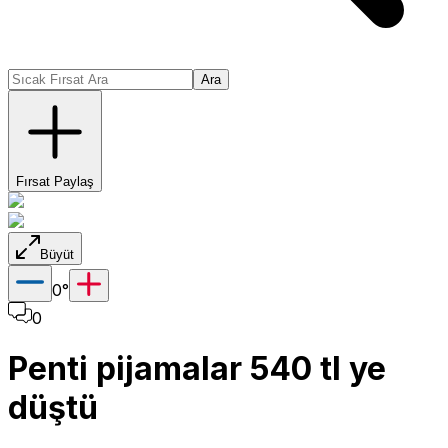
Ara
Fırsat Paylaş
Büyüt
0
°
0
Penti pijamalar 540 tl ye
düştü