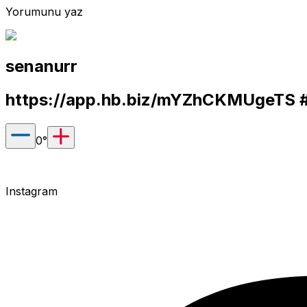
Yorumunu yaz
senanurr
https://app.hb.biz/mYZhCKMUgeTS
#
0
°
Instagram