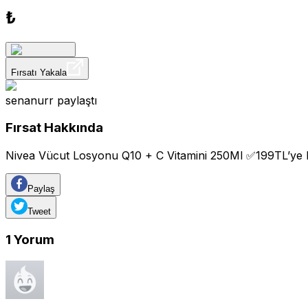
₺
Fırsatı Yakala
senanurr
paylaştı
Fırsat Hakkında
Nivea Vücut Losyonu Q10 + C Vitamini 250Ml ✅199TL’ye
Paylaş
Tweet
1
Yorum