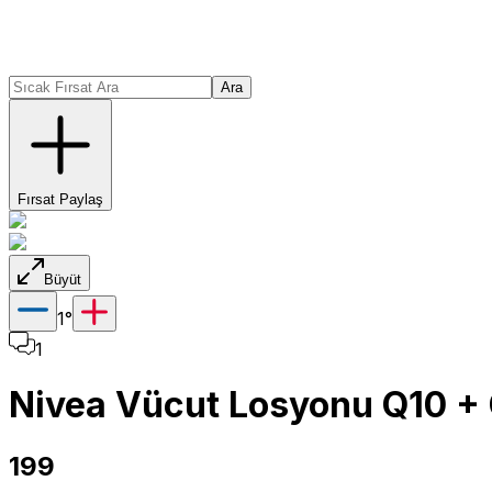
Ara
Fırsat Paylaş
Büyüt
1
°
1
Nivea Vücut Losyonu Q10 + 
199