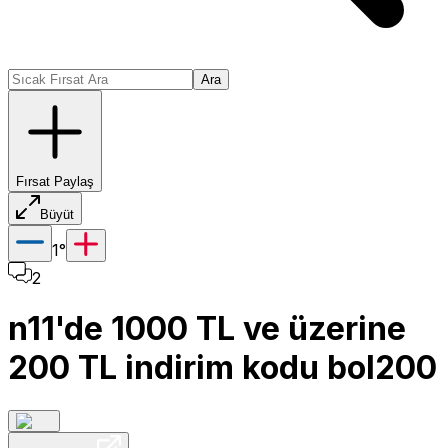
Ara
Fırsat Paylaş
Büyüt
1
°
2
n11'de 1000 TL ve üzerine
200 TL indirim kodu bol200