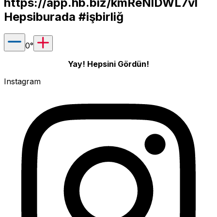
https://app.hb.biz/kmReNlDWL7vl
Hepsiburada #işbirliğ
0
°
Yay! Hepsini Gördün!
Instagram