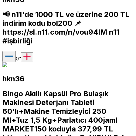
📢 n11'de 1000 TL ve üzerine 200 TL
indirim kodu bol200 📌
https://sl.n11.com/n/vou94lM
n11
#işbirliği
0
°
hkn36
Bingo Akıllı Kapsül Pro Bulaşık
Makinesi Deterjanı Tableti
60'lı+Makine Temizleyici 250
Ml+Tuz 1,5 Kg+Parlatıcı 400jaml
MARKET150 koduyla 377,99 TL