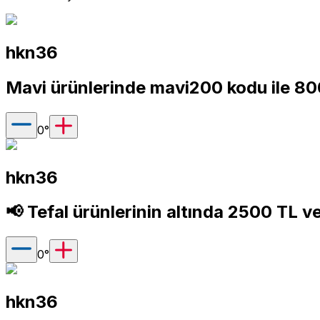
hkn36
Mavi ürünlerinde mavi200 kodu ile 80
0
°
hkn36
📢 Tefal ürünlerinin altında 2500 TL 
0
°
hkn36