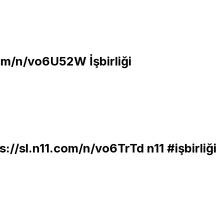
.com/n/vo6U52W
İşbirliği
s://sl.n11.com/n/vo6TrTd
n11 #işbirliği