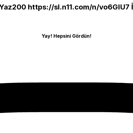
u Yaz200
https://sl.n11.com/n/vo6GIU7
İ
Yay! Hepsini Gördün!