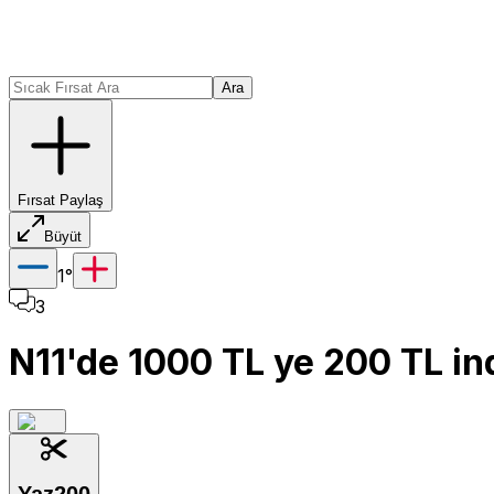
Ara
Fırsat Paylaş
Büyüt
1
°
3
N11'de 1000 TL ye 200 TL i