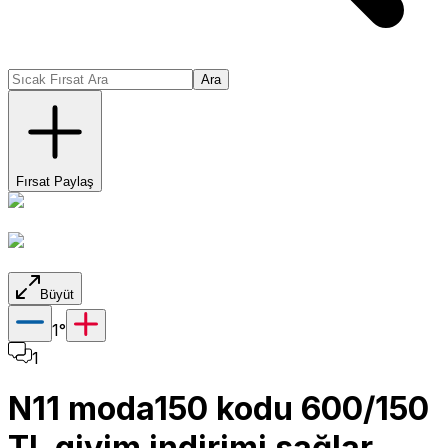
Ara
Fırsat Paylaş
Büyüt
1
°
1
N11 moda150 kodu 600/150
TL giyim indirimi sağlar