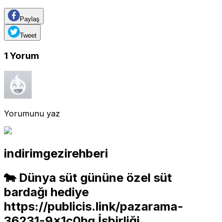
Paylaş
Tweet
1
Yorum
Yorumunu yaz
indirimgezirehberi
🐄 Dünya süt gününe özel süt
bardağı hediye
https://publicis.link/pazarama-
36231-9x1c0hq
İşbirliği