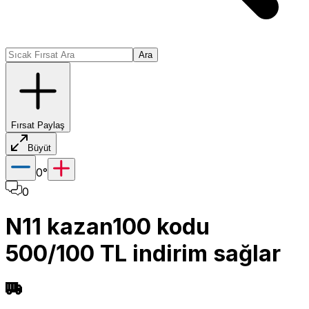
Ara
Fırsat Paylaş
Büyüt
0
°
0
N11 kazan100 kodu
500/100 TL indirim sağlar