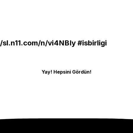
//sl.n11.com/n/vi4NBIy
#isbirligi
Yay! Hepsini Gördün!