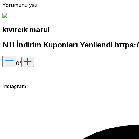
Yorumunu yaz
kıvırcık marul
N11 İndirim Kuponları Yenilendi
https:
0
°
Instagram