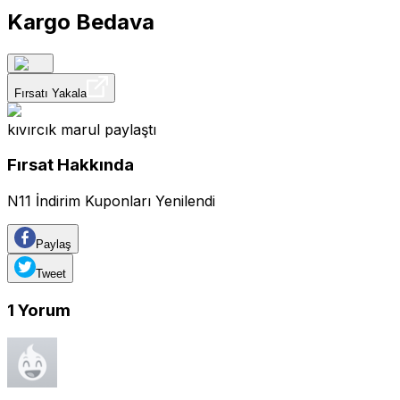
Kargo Bedava
Fırsatı Yakala
kıvırcık marul
paylaştı
Fırsat Hakkında
N11 İndirim Kuponları Yenilendi
Paylaş
Tweet
1
Yorum