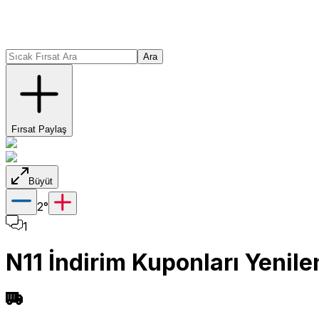
Ara
Fırsat Paylaş
Büyüt
2
°
1
N11 İndirim Kuponları Yenile