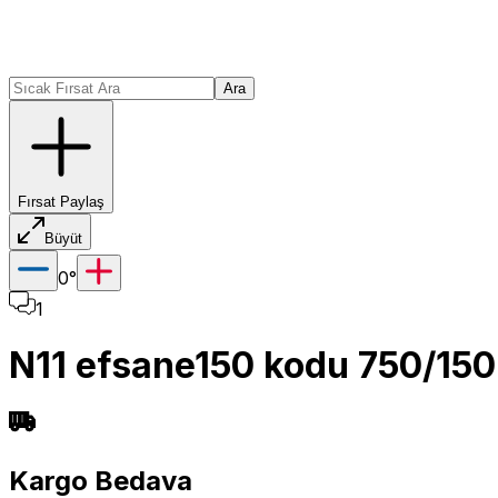
Ara
Fırsat Paylaş
Büyüt
0
°
1
N11 efsane150 kodu 750/150 
Kargo Bedava