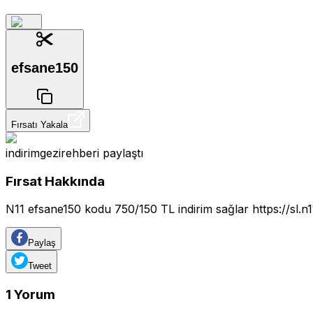
efsane150
Fırsatı Yakala
indirimgezirehberi
paylaştı
Fırsat Hakkında
N11 efsane150 kodu 750/150 TL indirim sağlar
https://sl.
Paylaş
Tweet
1
Yorum