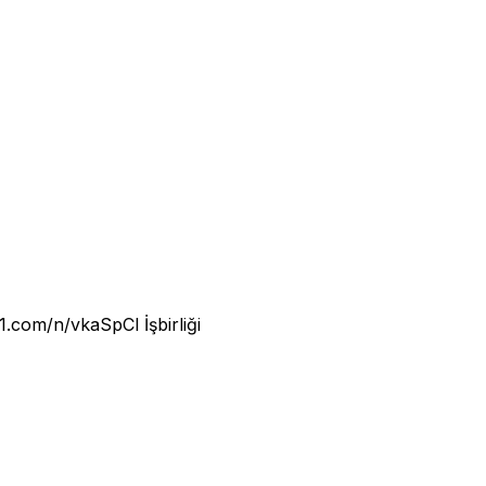
n11.com/n/vkaSpCl
İşbirliği