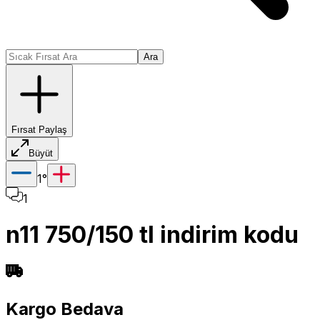
Ara
Fırsat Paylaş
Büyüt
1
°
1
n11 750/150 tl indirim kodu
Kargo Bedava