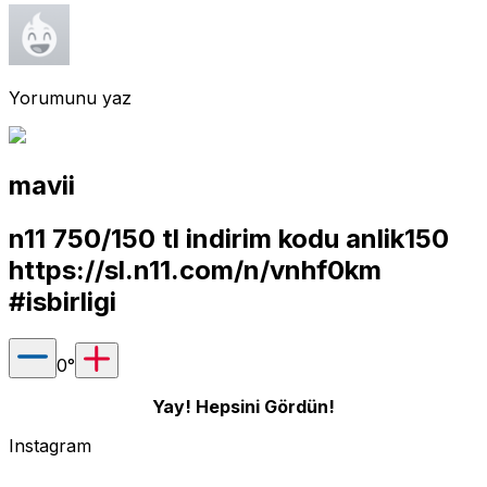
Yorumunu yaz
mavii
n11 750/150 tl indirim kodu anlik150
https://sl.n11.com/n/vnhf0km
#isbirligi
0
°
Yay! Hepsini Gördün!
Instagram