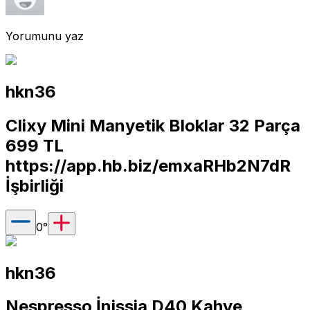
Yorumunu yaz
hkn36
Clixy Mini Manyetik Bloklar 32 Parça
699 TL
https://app.hb.biz/emxaRHb2N7dR
İşbirliği
0
°
hkn36
Nespresso İnissia D40 Kahve