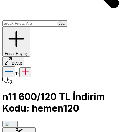
Ara
Fırsat Paylaş
Büyüt
1
°
3
n11 600/120 TL İndirim
Kodu: hemen120