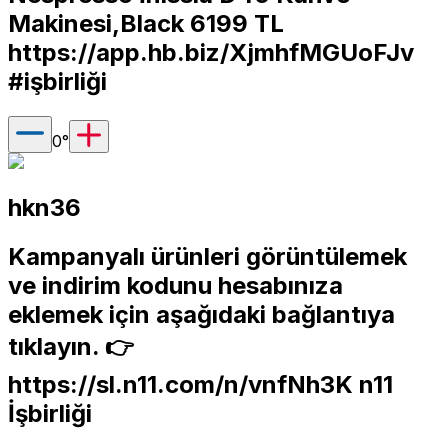
Makinesi,Black 6199 TL
https://app.hb.biz/XjmhfMGUoFJv
#işbirliği
0
°
hkn36
Kampanyalı ürünleri görüntülemek
ve indirim kodunu hesabınıza
eklemek için aşağıdaki bağlantıya
tıklayın. 👉
https://sl.n11.com/n/vnfNh3K
n11
İşbirliği