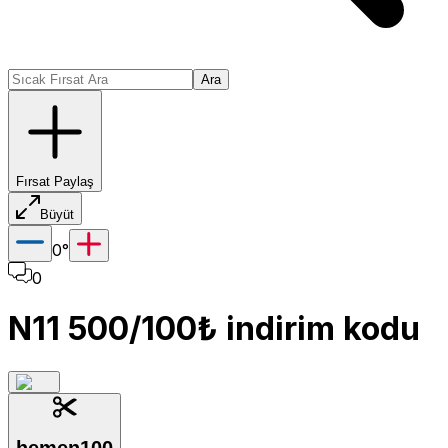
Ara
Fırsat Paylaş
Büyüt
0
°
0
N11 500/100₺ indirim kodu