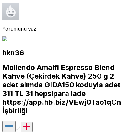
Yorumunu yaz
hkn36
Moliendo Amalfi Espresso Blend
Kahve (Çekirdek Kahve) 250 g 2
adet alımda GIDA150 koduyla adet
311 TL 31 hepsipara iade
https://app.hb.biz/VEwj0Tao1qCn
İşbirliği
0
°