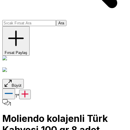
Ara
Fırsat Paylaş
Büyüt
1
°
1
Moliendo kolajenli Türk
Kahvesi 100 gr 8 adet