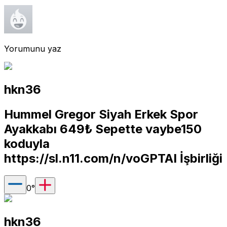
Yorumunu yaz
hkn36
Hummel Gregor Siyah Erkek Spor
Ayakkabı 649₺ Sepette vaybe150
koduyla
https://sl.n11.com/n/voGPTAI
İşbirliği
0
°
hkn36