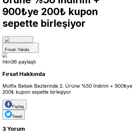
900₺ye 200₺ kupon
sepette birleşiyor
Fırsatı Yakala
hkn36
paylaştı
Fırsat Hakkında
Molfix Bebek Bezlerinde 2. Ürüne %50 İndirim + 900₺ye
200₺ kupon sepette birleşiyor
Paylaş
Tweet
3
Yorum