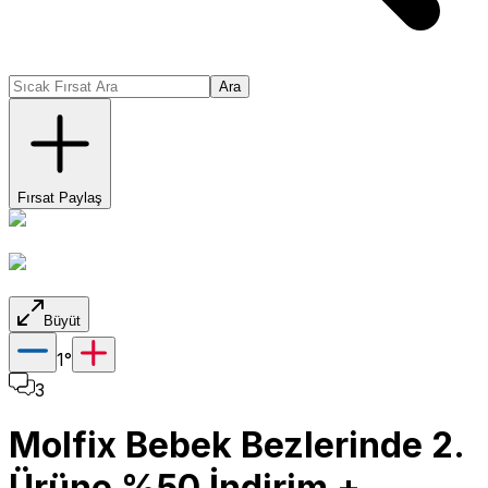
Ara
Fırsat Paylaş
Büyüt
1
°
3
Molfix Bebek Bezlerinde 2.
Ürüne %50 İndirim +