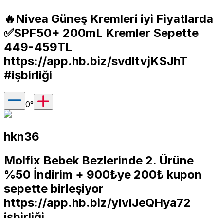
🔥Nivea Güneş Kremleri iyi Fiyatlarda
✅️SPF50+ 200mL Kremler Sepette
449-459TL
https://app.hb.biz/svdltvjKSJhT
#işbirliği
0
°
hkn36
Molfix Bebek Bezlerinde 2. Ürüne
%50 İndirim + 900₺ye 200₺ kupon
sepette birleşiyor
https://app.hb.biz/yIvIJeQHya72
işbirliği