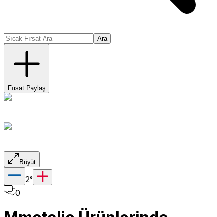
Ara
Fırsat Paylaş
Büyüt
2
°
0