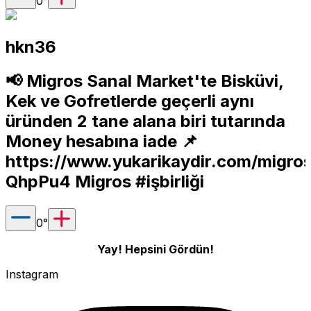
0
°
hkn36
📢 Migros Sanal Market'te Bisküvi,
Kek ve Gofretlerde geçerli aynı
üründen 2 tane alana biri tutarında
Money hesabına iade 📌
https://www.yukarikaydir.com/migro
QhpPu4
Migros #işbirliği
0
°
Yay! Hepsini Gördün!
Instagram