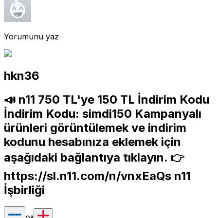
Yorumunu yaz
hkn36
📣 n11 750 TL'ye 150 TL İndirim Kodu
İndirim Kodu: simdi150 Kampanyalı
ürünleri görüntülemek ve indirim
kodunu hesabınıza eklemek için
aşağıdaki bağlantıya tıklayın. 👉
https://sl.n11.com/n/vnxEaQs
n11
İşbirliği