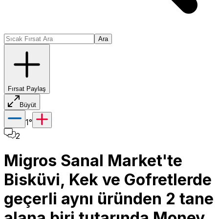
Ara
Fırsat Paylaş
Büyüt
1
°
2
Migros Sanal Market'te
Bisküvi, Kek ve Gofretlerde
geçerli aynı üründen 2 tane
alana biri tutarında Money