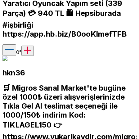
Yaratıcı Oyuncak Yapım seti (339
Parça) 💳 940 TL 🛍️ Hepsiburada
#işbirliği
https://app.hb.biz/B0ooKlmefTFB
0
°
hkn36
🛒 Migros Sanal Market'te bugüne
özel 1000₺ üzeri alışverişlerinizde
Tıkla Gel Al teslimat seçeneği ile
1000/150₺ indirim Kod:
TIKLAGEL150 👉
https://www.yukarikaydir.com/migro