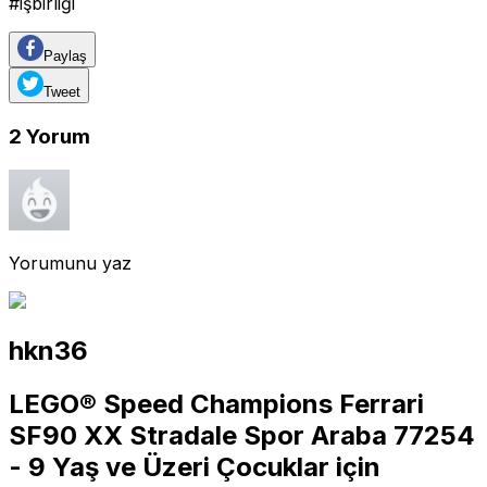
#işbirliği
Paylaş
Tweet
2
Yorum
Yorumunu yaz
hkn36
LEGO® Speed Champions Ferrari
SF90 XX Stradale Spor Araba 77254
- 9 Yaş ve Üzeri Çocuklar için