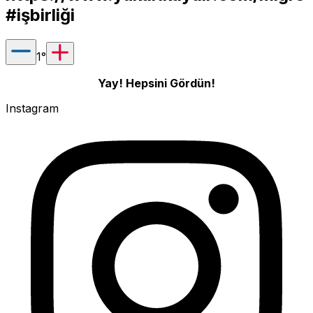
#işbirliği
1
°
Yay! Hepsini Gördün!
Instagram