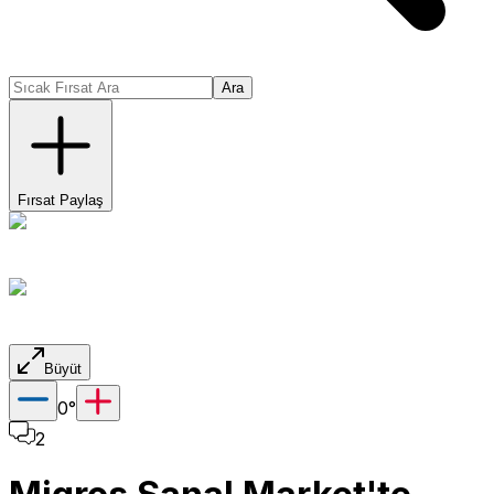
Ara
Fırsat Paylaş
Büyüt
0
°
2