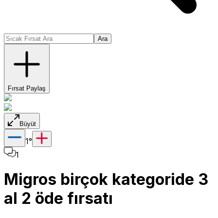
Ara
Fırsat Paylaş
Büyüt
1
°
1
Migros birçok kategoride 3
al 2 öde fırsatı