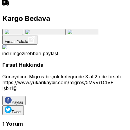
Kargo Bedava
Fırsatı Yakala
indirimgezirehberi
paylaştı
Fırsat Hakkında
Günaydıınn Migros birçok kategoride 3 al 2 öde fırsatı
https://www.yukarikaydir.com/migros/5MvVrD4VF
İşbirliği
Paylaş
Tweet
1
Yorum