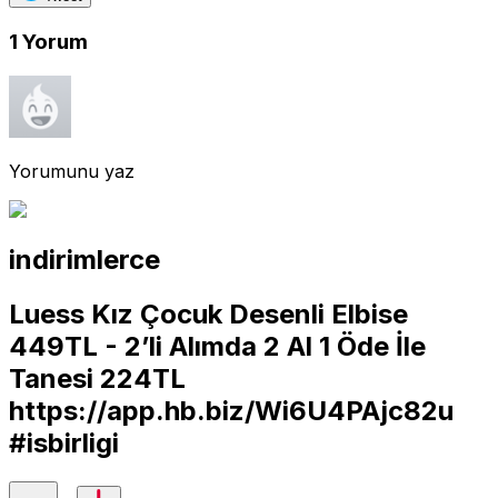
1
Yorum
Yorumunu yaz
indirimlerce
Luess Kız Çocuk Desenli Elbise
449TL - 2’li Alımda 2 Al 1 Öde İle
Tanesi 224TL
https://app.hb.biz/Wi6U4PAjc82u
#isbirligi