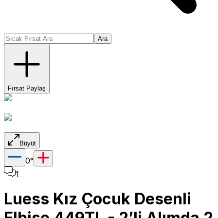
Ara
Fırsat Paylaş
Büyüt
0
°
1
Luess Kız Çocuk Desenli
Elbise 449TL - 2’li Alımda 2