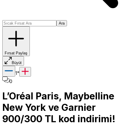
Ara
Fırsat Paylaş
Büyüt
1
°
0
L’Oréal Paris, Maybelline
New York ve Garnier
900/300 TL kod indirimi!