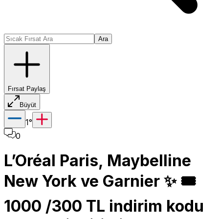
Ara
Fırsat Paylaş
Büyüt
1
°
0
L’Oréal Paris, Maybelline
New York ve Garnier ✨ 🎟️
1000 /300 TL indirim kodu