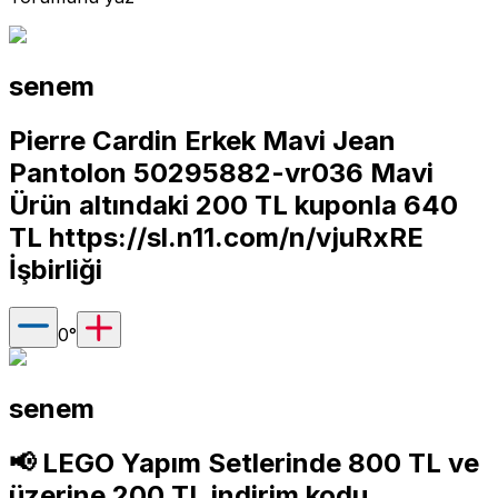
senem
Pierre Cardin Erkek Mavi Jean
Pantolon 50295882-vr036 Mavi
Ürün altındaki 200 TL kuponla 640
TL
https://sl.n11.com/n/vjuRxRE
İşbirliği
0
°
senem
📢 LEGO Yapım Setlerinde 800 TL ve
üzerine 200 TL indirim kodu