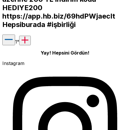
HEDIYE200
https://app.hb.biz/69hdPWjaecIt
Hepsiburada #işbirliği
1
°
Yay! Hepsini Gördün!
Instagram