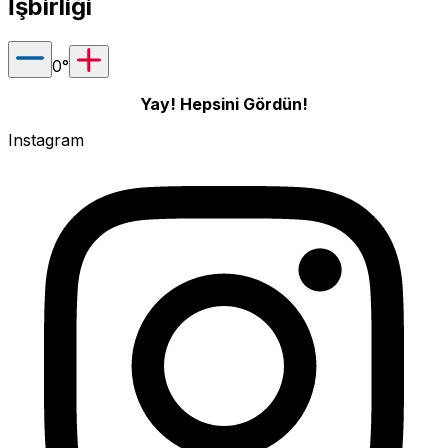
İşbirliği
0
°
Yay! Hepsini Gördün!
Instagram