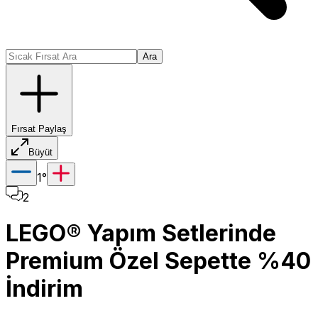
Ara
Fırsat Paylaş
Büyüt
1
°
2
LEGO® Yapım Setlerinde
Premium Özel Sepette %40
İndirim