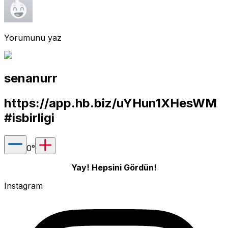
Yorumunu yaz
senanurr
https://app.hb.biz/uYHun1XHesWM
#isbirligi
0
°
Yay! Hepsini Gördün!
Instagram