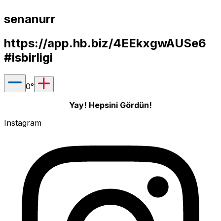
senanurr
https://app.hb.biz/4EEkxgwAUSe6
#isbirligi
0
°
Yay! Hepsini Gördün!
Instagram