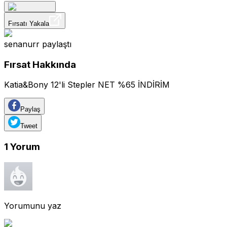
Fırsatı Yakala
senanurr
paylaştı
Fırsat Hakkında
Katia&Bony 12'li Stepler NET %65 İNDİRİM
Paylaş
Tweet
1
Yorum
Yorumunu yaz