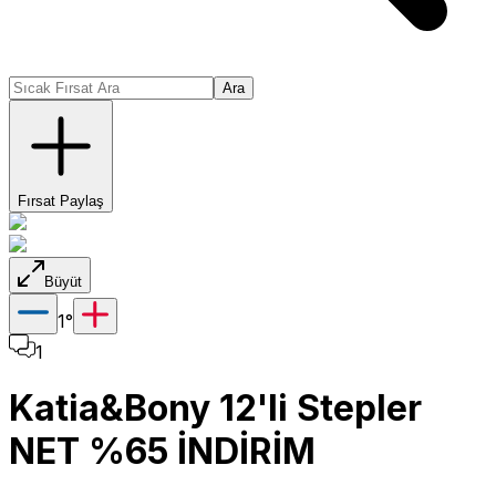
Ara
Fırsat Paylaş
Büyüt
1
°
1
Katia&Bony 12'li Stepler
NET %65 İNDİRİM