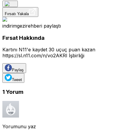
Fırsatı Yakala
indirimgezirehberi
paylaştı
Fırsat Hakkında
Kartını N11'e kaydet 30 uçuç puan kazan
https://sl.n11.com/n/vo2AKRI
İşbirliği
Paylaş
Tweet
1
Yorum
Yorumunu yaz