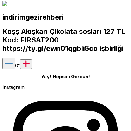
indirimgezirehberi
Koşş Akışkan Çikolata sosları 127 TL
Kod: FIRSAT200
https://ty.gl/ewn01qgbli5co
işbirliği
0
°
Yay! Hepsini Gördün!
Instagram