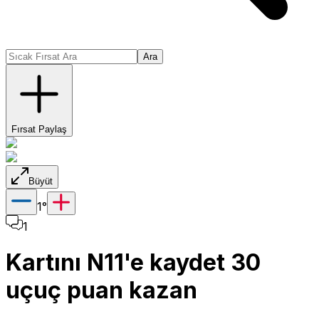
Ara
Fırsat Paylaş
Büyüt
1
°
1
Kartını N11'e kaydet 30
uçuç puan kazan