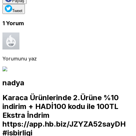
Paylaş
Tweet
1
Yorum
Yorumunu yaz
nadya
Karaca Ürünlerinde 2.Ürüne %10
indirim + HADİ100 kodu ile 100TL
Ekstra İndrim
https://app.hb.biz/JZYZA52sayDH
#isbirligi