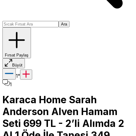
Ara
Fırsat Paylaş
Büyüt
1
°
1
Karaca Home Sarah
Anderson Alven Hamam
Seti 699 TL - 2’li Alımda 2
Al 1 Öde İle Tanesi 349