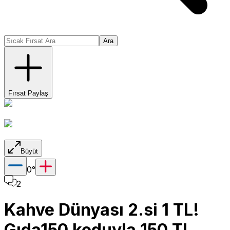
Ara
Fırsat Paylaş
Büyüt
0
°
2
Kahve Dünyası 2.si 1 TL!
Gıda150 koduyla 150 TL