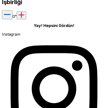
İşbirliği
0
°
Yay! Hepsini Gördün!
Instagram