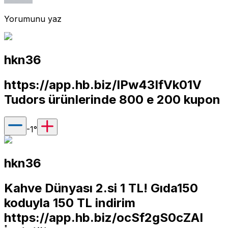
Yorumunu yaz
hkn36
https://app.hb.biz/IPw43IfVk01V
Tudors ürünlerinde 800 e 200 kupon
-1
°
hkn36
Kahve Dünyası 2.si 1 TL! Gıda150
koduyla 150 TL indirim
https://app.hb.biz/ocSf2gS0cZAI