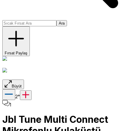
Ara
Fırsat Paylaş
Büyüt
2
°
1
Jbl Tune Multi Connect
Mikrofonlu Kulaküstü