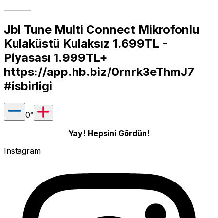
Jbl Tune Multi Connect Mikrofonlu
Kulaküstü Kulaksız 1.699TL -
Piyasası 1.999TL+
https://app.hb.biz/0rnrk3eThmJ7
#isbirligi
0
°
Yay! Hepsini Gördün!
Instagram