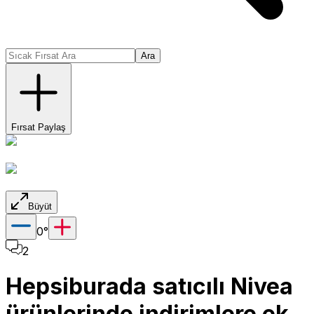
Ara
Fırsat Paylaş
Büyüt
0
°
2
Hepsiburada satıcılı Nivea
ürünlerinde indirimlere ek