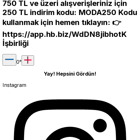
750 TL ve üzeri alışverişleriniz için
250 TL indirim kodu: MODA250 Kodu
kullanmak için hemen tıklayın: 👉
https://app.hb.biz/WdDN8jibhotK
İşbirliği
0
°
Yay! Hepsini Gördün!
Instagram