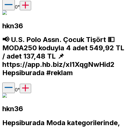
0
°
hkn36
📢 U.S. Polo Assn. Çocuk Tişört 💵
MODA250 koduyla 4 adet 549,92 TL
/ adet 137,48 TL 📌
https://app.hb.biz/xI1XqgNwHid2
Hepsiburada #reklam
0
°
hkn36
Hepsiburada Moda kategorilerinde,