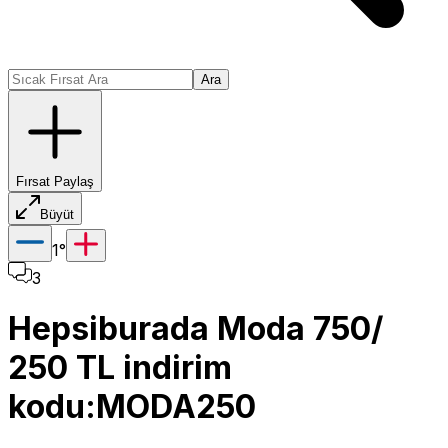
Ara
Fırsat Paylaş
Büyüt
1
°
3
Hepsiburada Moda 750/
250 TL indirim
kodu:MODA250