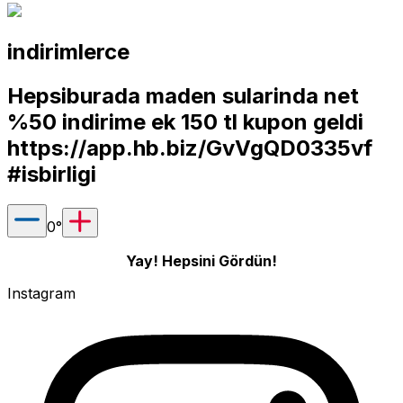
indirimlerce
Hepsiburada maden sularinda net
%50 indirime ek 150 tl kupon geldi
https://app.hb.biz/GvVgQD0335vf
#isbirligi
0
°
Yay! Hepsini Gördün!
Instagram