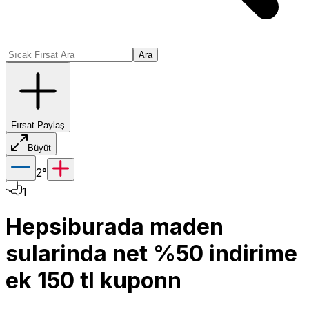
Ara
Fırsat Paylaş
Büyüt
2
°
1
Hepsiburada maden
sularinda net %50 indirime
ek 150 tl kuponn