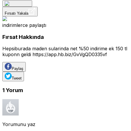
Fırsatı Yakala
indirimlerce
paylaştı
Fırsat Hakkında
Hepsiburada maden sularinda net %50 indirime ek 150 tl
kuponn geldi
https://app.hb.biz/GvVgQD0335vf
Paylaş
Tweet
1
Yorum
Yorumunu yaz