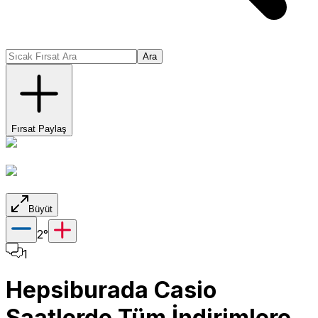
Ara
Fırsat Paylaş
Büyüt
2
°
1
Hepsiburada Casio
Saatlerde Tüm İndirimlere