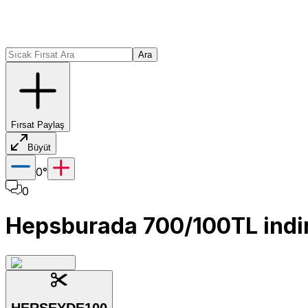
Ara
Fırsat Paylaş
Büyüt
0
°
0
Hepsburada 700/100TL indi