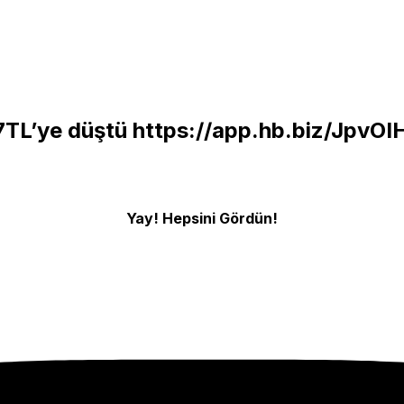
7TL’ye düştü
https://app.hb.biz/JpvO
Yay! Hepsini Gördün!