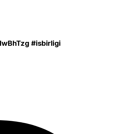
IHwBhTzg
#isbirligi