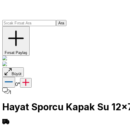
Ara
Fırsat Paylaş
Büyüt
0
°
1
Hayat Sporcu Kapak Su 12x