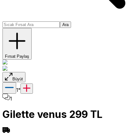
Ara
Fırsat Paylaş
Büyüt
1
°
1
Gilette venus 299 TL