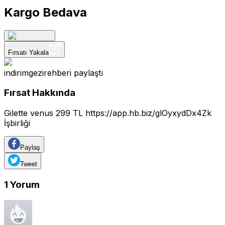
Kargo Bedava
Fırsatı Yakala
indirimgezirehberi
paylaştı
Fırsat Hakkında
Gilette venus 299 TL
https://app.hb.biz/glOyxydDx4Zk
İşbirliği
Paylaş
Tweet
1
Yorum