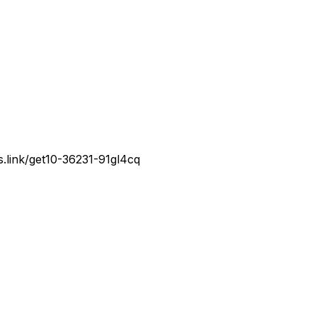
is.link/get10-36231-91gl4cq