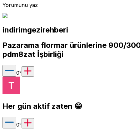
Yorumunu yaz
indirimgezirehberi
Pazarama flormar ürünlerine 900/300
pdm8zat
İşbirliği
0
°
Her gün aktif zaten 😁
0
°