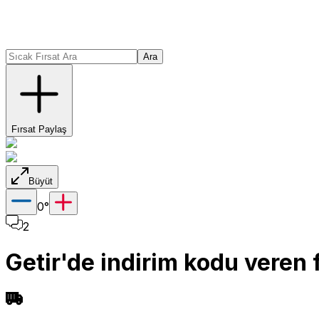
Ara
Fırsat Paylaş
Büyüt
0
°
2
Getir'de indirim kodu veren f