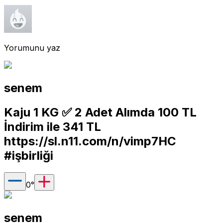
Yorumunu yaz
senem
Kaju 1 KG ✅️ 2 Adet Alımda 100 TL
İndirim ile 341 TL
https://sl.n11.com/n/vimp7HC
#işbirliği
0
°
senem