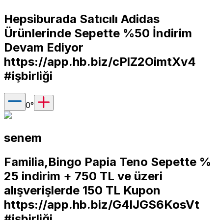
Hepsiburada Satıcılı Adidas
Ürünlerinde Sepette %50 İndirim
Devam Ediyor
https://app.hb.biz/cPlZ2OimtXv4
#işbirliği
0
°
senem
Familia,Bingo Papia Teno Sepette %
25 indirim + 750 TL ve üzeri
alışverişlerde 150 TL Kupon
https://app.hb.biz/G4lJGS6KosVt
#işbirliği