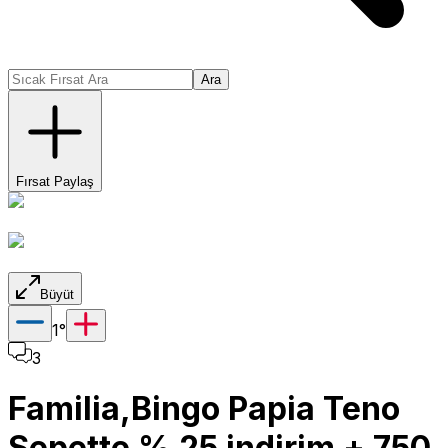
Ara
Fırsat Paylaş
Büyüt
1
°
3
Familia,Bingo Papia Teno
Sepette % 25 indirim + 750