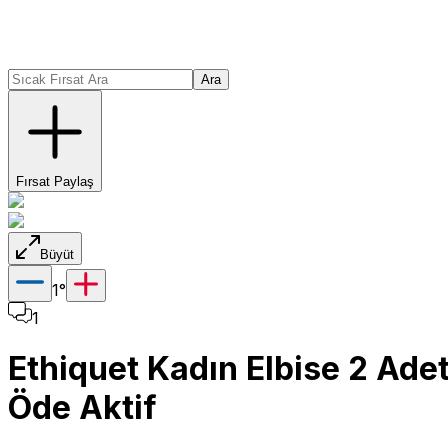
Ara
Fırsat Paylaş
Büyüt
1
°
1
Ethiquet Kadın Elbise 2 Adet
Öde Aktif