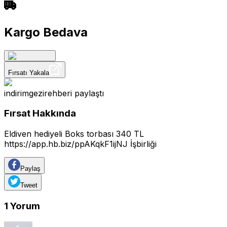
Kargo Bedava
Fırsatı Yakala
indirimgezirehberi
paylaştı
Fırsat Hakkında
Eldiven hediyeli Boks torbası 340 TL
https://app.hb.biz/ppAKqkF1ijNJ
İşbirliği
Paylaş
Tweet
1
Yorum