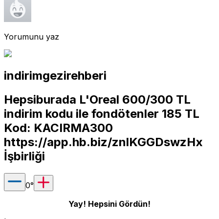
Yorumunu yaz
indirimgezirehberi
Hepsiburada L'Oreal 600/300 TL
indirim kodu ile fondötenler 185 TL
Kod: KACIRMA300
https://app.hb.biz/znlKGGDswzHx
İşbirliği
0
°
Yay! Hepsini Gördün!