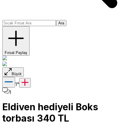
Ara
Fırsat Paylaş
Büyüt
1
°
1
Eldiven hediyeli Boks
torbası 340 TL