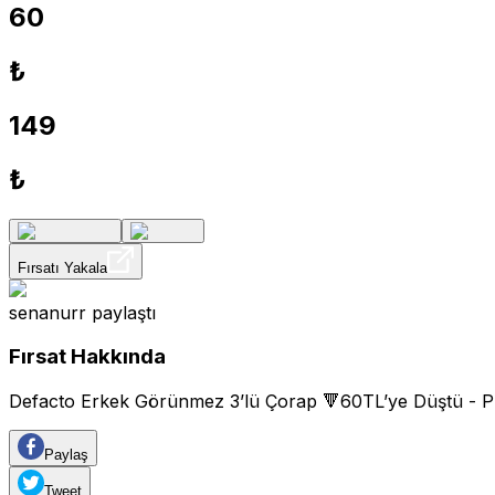
60
₺
149
₺
Fırsatı Yakala
senanurr
paylaştı
Fırsat Hakkında
Defacto Erkek Görünmez 3’lü Çorap 🔻60TL’ye Düştü - Pr
Paylaş
Tweet