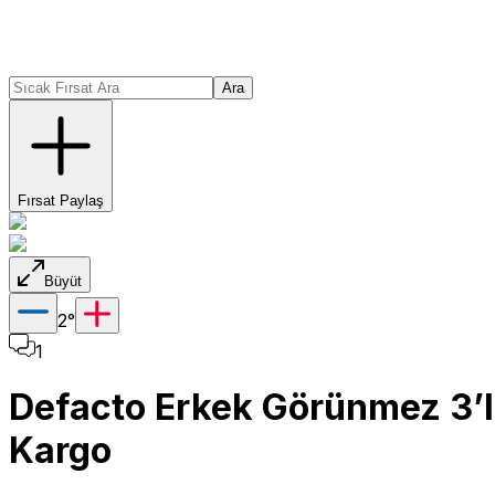
Ara
Fırsat Paylaş
Büyüt
2
°
1
Defacto Erkek Görünmez 3’lü
Kargo