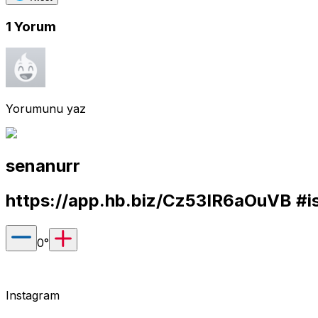
1
Yorum
Yorumunu yaz
senanurr
https://app.hb.biz/Cz53IR6aOuVB
#is
0
°
Instagram