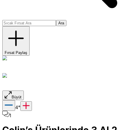
Ara
Fırsat Paylaş
Büyüt
4
°
1