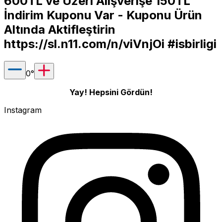
600TL ve Üzeri Alışverişe 150TL
İndirim Kuponu Var - Kuponu Ürün
Altında Aktifleştirin
https://sl.n11.com/n/viVnjOi
#isbirligi
0
°
Yay! Hepsini Gördün!
Instagram