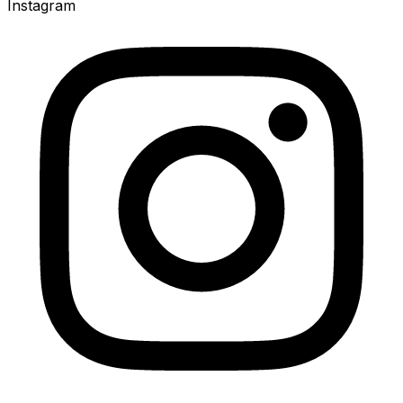
Instagram