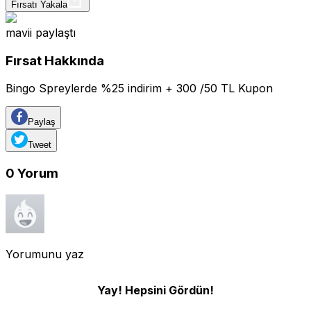
Fırsatı Yakala
mavii
paylaştı
Fırsat Hakkında
Bingo Spreylerde %25 indirim + 300 /50 TL Kupon
Paylaş
Tweet
0
Yorum
Yorumunu yaz
Yay! Hepsini Gördün!