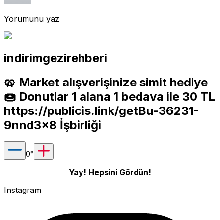
Yorumunu yaz
indirimgezirehberi
🥨 Market alışverişinize simit hediye
🍩 Donutlar 1 alana 1 bedava ile 30 TL
https://publicis.link/getBu-36231-
9nnd3x8
İşbirliği
0
°
Yay! Hepsini Gördün!
Instagram