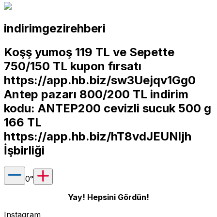
indirimgezirehberi
Koşş yumoş 119 TL ve Sepette
750/150 TL kupon fırsatı
https://app.hb.biz/sw3Uejqv1Gg0
Antep pazarı 800/200 TL indirim
kodu: ANTEP200 cevizli sucuk 500 g
166 TL
https://app.hb.biz/hT8vdJEUNljh
İşbirliği
0
°
Yay! Hepsini Gördün!
Instagram