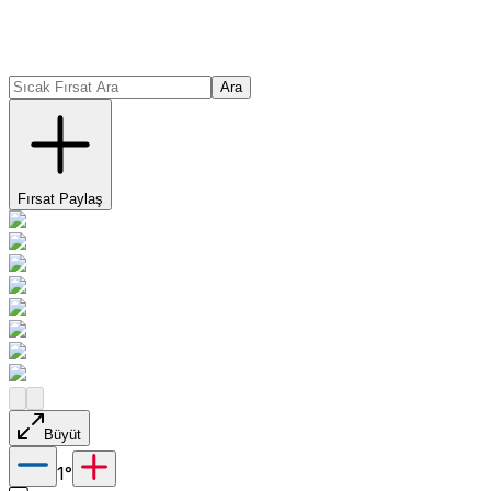
Ara
Fırsat Paylaş
Büyüt
1
°