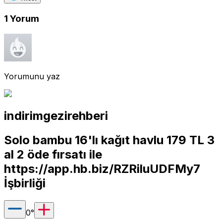
1
Yorum
Yorumunu yaz
indirimgezirehberi
Solo bambu 16'lı kağıt havlu 179 TL 3
al 2 öde fırsatı ile
https://app.hb.biz/RZRiluUDFMy7
İşbirliği
0
°