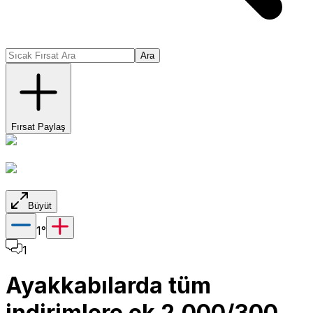
Ara
Fırsat Paylaş
Büyüt
1
°
1
Ayakkabılarda tüm
indirimlere ek 2.000/300