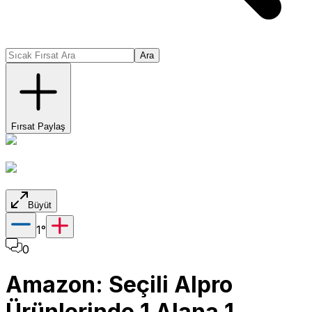
Ara
Fırsat Paylaş
Büyüt
1
°
0
Amazon: Seçili Alpro
Ürünlerinde 1 Alana 1